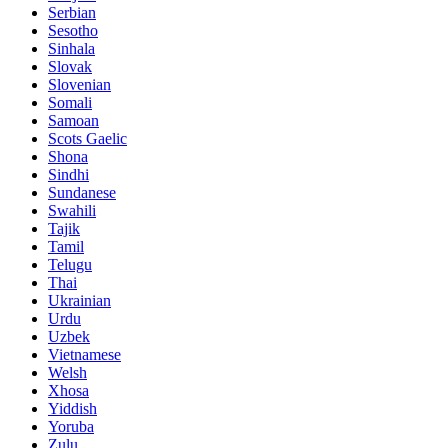
Serbian
Sesotho
Sinhala
Slovak
Slovenian
Somali
Samoan
Scots Gaelic
Shona
Sindhi
Sundanese
Swahili
Tajik
Tamil
Telugu
Thai
Ukrainian
Urdu
Uzbek
Vietnamese
Welsh
Xhosa
Yiddish
Yoruba
Zulu