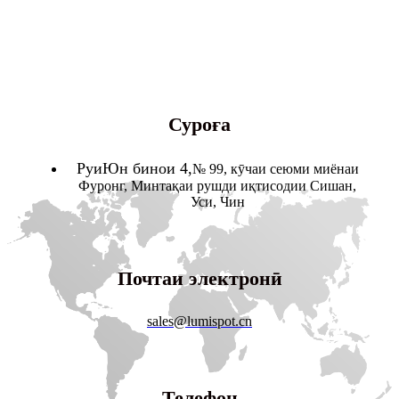
Суроға
РуиЮн бинои 4,
№ 99, кӯчаи сеюми миёнаи
Фуронг, Минтақаи рушди иқтисодии Сишан,
Уси, Чин
Почтаи электронӣ
sales@lumispot.cn
Телефон