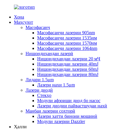
Хона
Маҳсулот
Масофасанҷ
Масофасанҷи лазерии 905nm
Масофасанҷи лазерии 1535нм
Масофасанҷи лазерии 1570нм
Масофасанҷи лазерии 1064nm
Нишондиҳандаи лазерӣ
Нишондиҳандаи лазерии 20 мҶ
Нишондиҳандаи лазерии 40mJ
Нишондиҳандаи лазерии 60mJ
Нишондиҳандаи лазерии 80mJ
Лидари 1.5μm
Лазери нахи 1.5μm
Лазери диодӣ
Стекҳо
Модули афзоиши диод бо насос
Лазери диодии пайвастшудаи нахӣ
Манбаи лазерии сохторӣ
Лазери хатти биноии мошинӣ
Модули лазерии Dazzler
Ҳалли