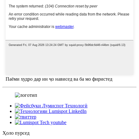
Паёми худро дар ин ҷо нависед ва ба мо фиристед
Ҳоло пурсед