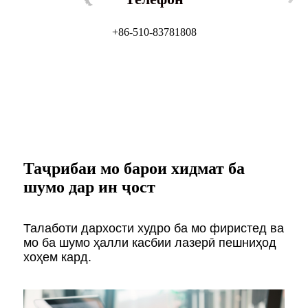
+86-510-83781808
Таҷрибаи мо барои хидмат ба
шумо дар ин ҷост
Талаботи дархости худро ба мо фиристед ва
мо ба шумо ҳалли касбии лазерӣ пешниҳод
хоҳем кард.