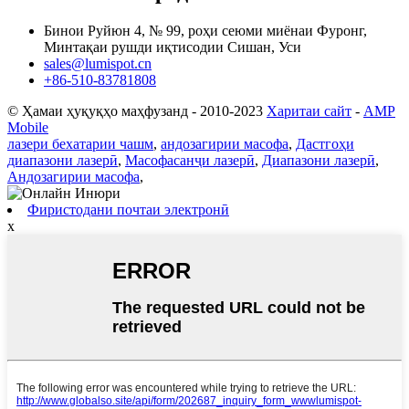
Бинои Руйюн 4, № 99, роҳи сеюми миёнаи Фуронг,
Минтақаи рушди иқтисодии Сишан, Уси
sales@lumispot.cn
+86-510-83781808
© Ҳамаи ҳуқуқҳо маҳфузанд - 2010-2023
Харитаи сайт
-
AMP
Mobile
лазери бехатарии чашм
,
андозагирии масофа
,
Дастгоҳи
диапазони лазерӣ
,
Масофасанҷи лазерӣ
,
Диапазони лазерӣ
,
Андозагирии масофа
,
Фиристодани почтаи электронӣ
x