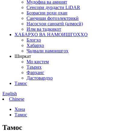
Мудофиа ва амният
Сенсори дурдасти LiDAR
Бозрасии роҳи оҳан
Санҷиши фотоэлектрикӣ
Насосҳои саноатӣ (алмосӣ)
Илм ва тадқиқот
ХАБАРҲО ВА НАМОИШГОҲҲО
Блогҳо
Хабарҳо
Ҷадвали намоишгоҳ
Ширкат
Мо кистем
Таърих
Фарҳанг
Дастовардҳо
Тамос
English
Chinese
Хона
Тамос
Тамос