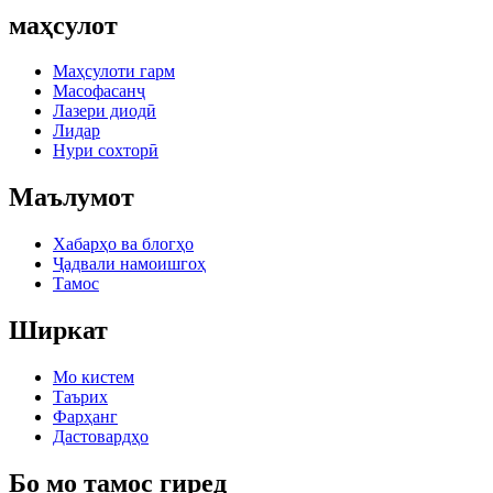
маҳсулот
Маҳсулоти гарм
Масофасанҷ
Лазери диодӣ
Лидар
Нури сохторӣ
Маълумот
Хабарҳо ва блогҳо
Ҷадвали намоишгоҳ
Тамос
Ширкат
Мо кистем
Таърих
Фарҳанг
Дастовардҳо
Бо мо тамос гиред