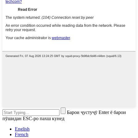
Барои ҷустуҷӯ Enter ё барои
пӯшидан ESC-ро пахш кунед
English
French