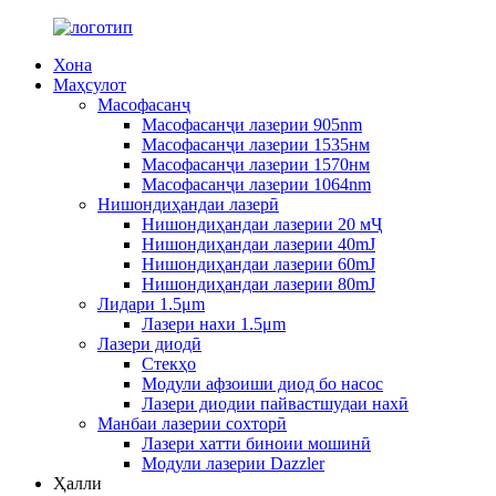
Хона
Маҳсулот
Масофасанҷ
Масофасанҷи лазерии 905nm
Масофасанҷи лазерии 1535нм
Масофасанҷи лазерии 1570нм
Масофасанҷи лазерии 1064nm
Нишондиҳандаи лазерӣ
Нишондиҳандаи лазерии 20 мҶ
Нишондиҳандаи лазерии 40mJ
Нишондиҳандаи лазерии 60mJ
Нишондиҳандаи лазерии 80mJ
Лидари 1.5μm
Лазери нахи 1.5μm
Лазери диодӣ
Стекҳо
Модули афзоиши диод бо насос
Лазери диодии пайвастшудаи нахӣ
Манбаи лазерии сохторӣ
Лазери хатти биноии мошинӣ
Модули лазерии Dazzler
Ҳалли