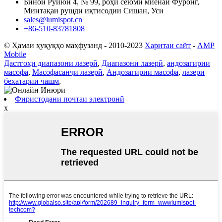
Бинои Руйюн 4, № 99, роҳи сеюми миёнаи Фуронг,
Минтақаи рушди иқтисодии Сишан, Уси
sales@lumispot.cn
+86-510-83781808
© Ҳамаи ҳуқуқҳо маҳфузанд - 2010-2023
Харитаи сайт
-
AMP
Mobile
Дастгоҳи диапазони лазерӣ
,
Диапазони лазерӣ
,
андозагирии
масофа
,
Масофасанҷи лазерӣ
,
Андозагирии масофа
,
лазери
бехатарии чашм
,
Фиристодани почтаи электронӣ
x