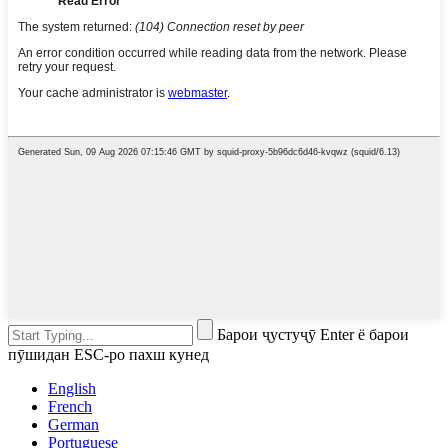
Барои ҷустуҷӯ Enter ё барои
пӯшидан ESC-ро пахш кунед
English
French
German
Portuguese