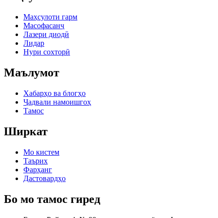
Маҳсулоти гарм
Масофасанҷ
Лазери диодӣ
Лидар
Нури сохторӣ
Маълумот
Хабарҳо ва блогҳо
Ҷадвали намоишгоҳ
Тамос
Ширкат
Мо кистем
Таърих
Фарҳанг
Дастовардҳо
Бо мо тамос гиред