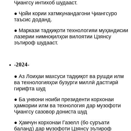
Ҷиангсу интихоб шудааст.
● Ҷойи кории хатмкунандагони Ҷиангсуро
таъсис доданд.
● Маркази тадқиқоти технологияи муҳандисии
лазерии нимноқилҳои вилоятии Цзянсу
эътироф шудааст.
-2024-
● Аз Лоиҳаи махсуси тадқиқот ва рушди илм
ва технологияҳои бузурги миллӣ дастгирӣ
гирифта шуд
● Ба унвони ноиби президенти корхонаи
ҳамкории илм ва технология дар музофоти
Ҷиангсу сазовор дониста шуд
● Ҳамчун корхонаи Газелл (бо суръати
баланд) дар музофоти Цзянсу эътироф