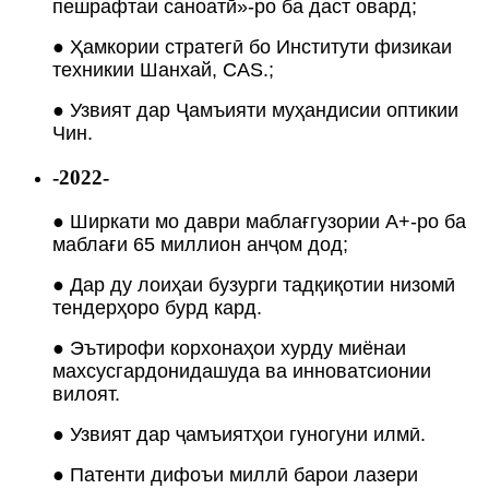
пешрафтаи саноатӣ»-ро ба даст овард;
● Ҳамкории стратегӣ бо Институти физикаи
техникии Шанхай, CAS.;
● Узвият дар Ҷамъияти муҳандисии оптикии
Чин.
-2022-
● Ширкати мо даври маблағгузории A+-ро ба
маблағи 65 миллион анҷом дод;
● Дар ду лоиҳаи бузурги тадқиқотии низомӣ
тендерҳоро бурд кард.
● Эътирофи корхонаҳои хурду миёнаи
махсусгардонидашуда ва инноватсионии
вилоят.
● Узвият дар ҷамъиятҳои гуногуни илмӣ.
● Патенти дифоъи миллӣ барои лазери