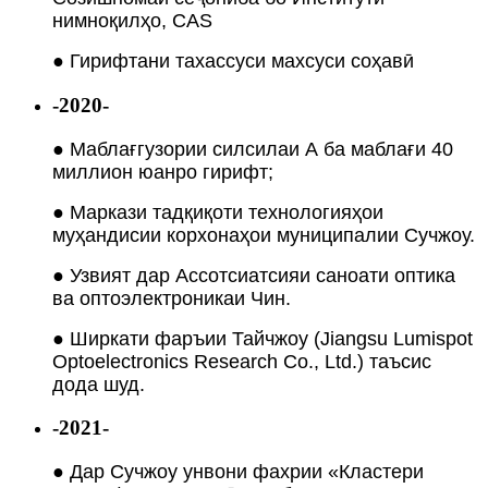
нимноқилҳо, CAS
● Гирифтани тахассуси махсуси соҳавӣ
-2020-
● Маблағгузории силсилаи А ба маблағи 40
миллион юанро гирифт;
● Маркази тадқиқоти технологияҳои
муҳандисии корхонаҳои муниципалии Сучжоу.
● Узвият дар Ассотсиатсияи саноати оптика
ва оптоэлектроникаи Чин.
● Ширкати фаръии Тайчжоу (Jiangsu Lumispot
Optoelectronics Research Co., Ltd.) таъсис
дода шуд.
-2021-
● Дар Сучжоу унвони фахрии «Кластери