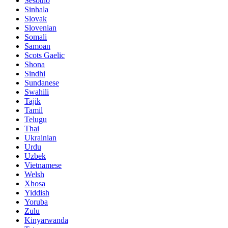
Sesotho
Sinhala
Slovak
Slovenian
Somali
Samoan
Scots Gaelic
Shona
Sindhi
Sundanese
Swahili
Tajik
Tamil
Telugu
Thai
Ukrainian
Urdu
Uzbek
Vietnamese
Welsh
Xhosa
Yiddish
Yoruba
Zulu
Kinyarwanda