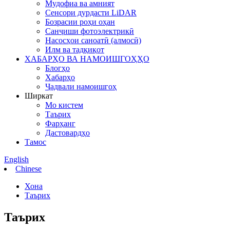
Мудофиа ва амният
Сенсори дурдасти LiDAR
Бозрасии роҳи оҳан
Санҷиши фотоэлектрикӣ
Насосҳои саноатӣ (алмосӣ)
Илм ва тадқиқот
ХАБАРҲО ВА НАМОИШГОҲҲО
Блогҳо
Хабарҳо
Ҷадвали намоишгоҳ
Ширкат
Мо кистем
Таърих
Фарҳанг
Дастовардҳо
Тамос
English
Chinese
Хона
Таърих
Таърих