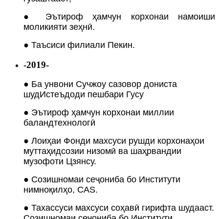
● Эътироф ҳамчун корхонаи намоиши
моликияти зеҳнӣ.
● Таъсиси филиали Пекин.
-2019-
● Ба унвони Сучжоу сазовор дониста
шуд
Истеъдоди пешбари Гусу
● Эътироф ҳамчун корхонаи миллии
баландтехнологӣ
● Лоиҳаи Фонди махсуси рушди корхонаҳои
муттаҳидсозии низомӣ ва шаҳрвандии
музофоти Цзянсу.
● Созишномаи сеҷониба бо Институти
нимноқилҳо, CAS.
● Тахассуси махсуси соҳавӣ гирифта шудааст.
Созишномаи сеҷониба бо Институти