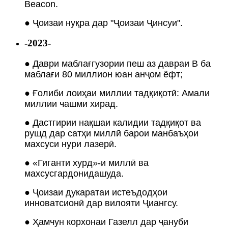
Beacon.
● Ҷоизаи нуқра дар "Ҷоизаи Ҷинсуи".
-2023-
● Даври маблағгузории пеш аз давраи B ба
маблағи 80 миллион юан анҷом ёфт;
● Ғолиби лоиҳаи миллии тадқиқотӣ: Амали
миллии чашми хирад.
● Дастгирии нақшаи калидии тадқиқот ва
рушд дар сатҳи миллӣ барои манбаъҳои
махсуси нури лазерӣ.
● «Гиганти хурд»-и миллӣ ва
махсусгардонидашуда.
● Ҷоизаи дукаратаи истеъдодҳои
инноватсионӣ дар вилояти Ҷиангсу.
● Ҳамчун корхонаи Газелл дар ҷануби