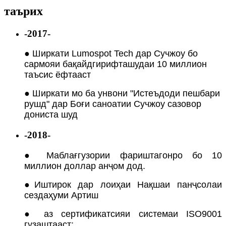
таърих
-2017-
● Ширкати Lumospot Tech дар Сучжоу бо
сармояи бақайдгирифташудаи 10 миллион
таъсис ёфтааст
● Ширкати мо ба унвони "Истеъдоди пешбари
рушд" дар Боғи саноатии Сучжоу сазовор
дониста шуд
-2018-
● Маблағгузории фариштагонро бо 10
миллион доллар анҷом дод.
●
Иштирок дар лоиҳаи Нақшаи панҷсолаи
сездаҳуми Артиш
● аз сертификатсияи системаи ISO9001
гузаштааст;