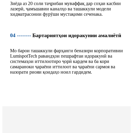
Зиёда аз 20 соли таҷрибаи муваффақ дар соҳаи касбии
лазерӣ, ҷамъшавии каналҳо ва ташаккули модели
хидматрасонии фурӯши мустақими сеченака.
04 --------
Бартариятҳои идоракунии амалиётӣ
Мо барои ташаккули фарҳанги беназири корпоративии
LumispotTech равандҳои пешрафтаи идоракунӣ ва
системаҳои иттилоотиро ҷорӣ кардем ва ба кори
самараноки ҷараёни иттилоот ва ҷараёни сармоя ва
назорати риояи қоидаҳо ноил гардидем.