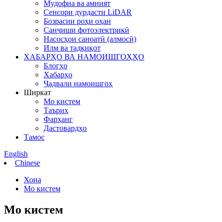
Мудофиа ва амният
Сенсори дурдасти LiDAR
Бозрасии роҳи оҳан
Санҷиши фотоэлектрикӣ
Насосҳои саноатӣ (алмосӣ)
Илм ва тадқиқот
ХАБАРҲО ВА НАМОИШГОҲҲО
Блогҳо
Хабарҳо
Ҷадвали намоишгоҳ
Ширкат
Мо кистем
Таърих
Фарҳанг
Дастовардҳо
Тамос
English
Chinese
Хона
Мо кистем
Мо кистем