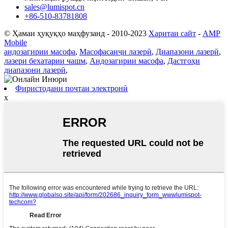
sales@lumispot.cn
+86-510-83781808
© Ҳамаи ҳуқуқҳо маҳфузанд - 2010-2023
Харитаи сайт
-
AMP
Mobile
андозагирии масофа
,
Масофасанҷи лазерӣ
,
Диапазони лазерӣ
,
лазери бехатарии чашм
,
Андозагирии масофа
,
Дастгоҳи
диапазони лазерӣ
,
Фиристодани почтаи электронӣ
x