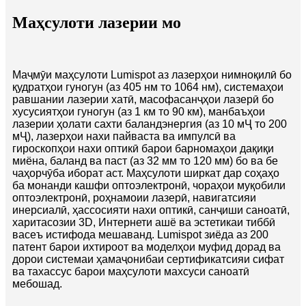
Маҳсулоти лазерии мо
Маҷмӯи маҳсулоти Lumispot аз лазерҳои нимноқилӣ бо
қудратҳои гуногун (аз 405 нм то 1064 нм), системаҳои
равшании лазерии хатӣ, масофасанҷҳои лазерӣ бо
хусусиятҳои гуногун (аз 1 км то 90 км), манбаъҳои
лазерии ҳолати сахти баландэнергия (аз 10 мҶ то 200
мҶ), лазерҳои нахи пайваста ва импулсӣ ва
гироскопҳои нахи оптикӣ барои барномаҳои дақиқи
миёна, баланд ва паст (аз 32 мм то 120 мм) бо ва бе
чаҳорчӯба иборат аст. Маҳсулоти ширкат дар соҳаҳо
ба монанди кашфи оптоэлектронӣ, чораҳои муқобили
оптоэлектронӣ, роҳнамоии лазерӣ, навигатсияи
инерсиалӣ, ҳассосияти нахи оптикӣ, санҷиши саноатӣ,
харитасозии 3D, Интернети ашё ва эстетикаи тиббӣ
васеъ истифода мешаванд. Lumispot зиёда аз 200
патент барои ихтироот ва моделҳои муфид дорад ва
дорои системаи ҳамаҷонибаи сертификатсияи сифат
ва тахассус барои маҳсулоти махсуси саноатӣ
мебошад.