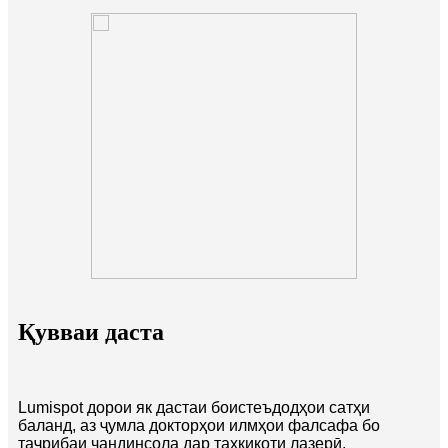
Қувваи даста
Lumispot дорои як дастаи боистеъдодҳои сатҳи
баланд, аз ҷумла докторҳои илмҳои фалсафа бо
таҷрибаи чандинсола дар таҳқиқоти лазерӣ,