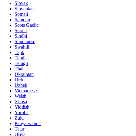
Slovak
Slovenian
Somali
Samoan
Scots Gaelic
Shona
Sindhi
Sundanese
Swahili
Tajik
Tamil
Telugu
Thai
Ukrainian
Urdu
Uzbek
Vietnamese
Welsh
Xhosa
Yiddish
Yoruba
Zulu
Kinyarwanda
Tatar
Oriya