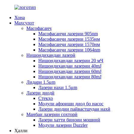
Хона
Маҳсулот
Масофасанҷ
Масофасанҷи лазерии 905nm
Масофасанҷи лазерии 1535нм
Масофасанҷи лазерии 1570нм
Масофасанҷи лазерии 1064nm
Нишондиҳандаи лазерӣ
Нишондиҳандаи лазерии 20 мҶ
Нишондиҳандаи лазерии 40mJ
Нишондиҳандаи лазерии 60mJ
Нишондиҳандаи лазерии 80mJ
Лидари 1.5μm
Лазери нахи 1.5μm
Лазери диодӣ
Стекҳо
Модули афзоиши диод бо насос
Лазери диодии пайвастшудаи нахӣ
Манбаи лазерии сохторӣ
Лазери хатти биноии мошинӣ
Модули лазерии Dazzler
Ҳалли