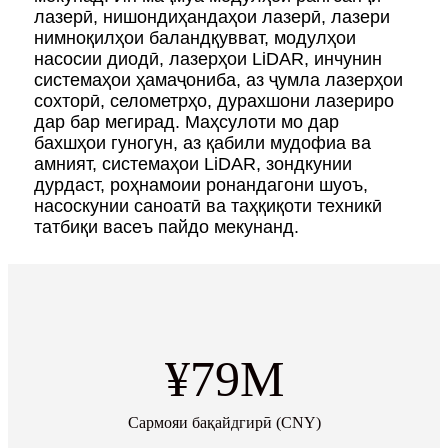
лазерӣ, нишондиҳандаҳои лазерӣ, лазери
нимноқилҳои баландқувват, модулҳои
насосии диодӣ, лазерҳои LiDAR, инчунин
системаҳои ҳамаҷониба, аз ҷумла лазерҳои
сохторӣ, селометрҳо, дурахшони лазериро
дар бар мегирад. Маҳсулоти мо дар
бахшҳои гуногун, аз қабили мудофиа ва
амният, системаҳои LiDAR, зондкунии
дурдаст, роҳнамоии ронандагони шуоъ,
насоскунии саноатӣ ва таҳқиқоти техникӣ
татбиқи васеъ пайдо мекунанд.
¥
79
M
Сармояи бақайдгирӣ (CNY)