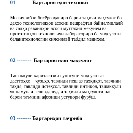
01 --------
Бартариятҳои техникӣ
Мо таҷрибаи бисёрсоҳавиро барои таҳияи маҳсулот бо
даҳҳо технологияҳои асосии пешрафтаи байналмилалӣ
ва садҳо равандҳои асосӣ муттаҳид мекунем ва
прототипҳои технологияи лабораториро ба маҳсулоти
баландтехнологии силсилавӣ табдил медиҳем.
02 --------
Бартариятҳои маҳсулот
Ташаккули харитасозии гуногуни маҳсулот аз
дастгоҳҳо + ҷузъҳо, тавлиди пеш аз таҳқиқот, тавлиди
таҳия, тавлиди истеҳсол, тавлиди интиқол, ташаккули
як намунаи ғелондашудаи таҳвили маҳсулоти нав
барои таъмини афзоиши устувори фурӯш.
03 --------
Бартариҳои таҷриба