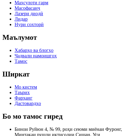
Маҳсулоти гарм
Масофасанҷ
Лазери диодӣ
Лидар
Нури сохторӣ
Маълумот
Хабарҳо ва блогҳо
Ҷадвали намоишгоҳ
Тамос
Ширкат
Мо кистем
Таърих
Фарҳанг
Дастовардҳо
Бо мо тамос гиред
Бинои Руйюн 4, № 99, роҳи сеюми миёнаи Фуронг,
Минтақаи рушди иқтисодии Сишан, Уси