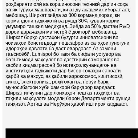
роҳбарияти олӣ ва коршиносони техникӣ дар ин соҳа
ва як гурӯҳи машваратӣ, ки аз ду академик иборат аст,
мебошад. Ширкат зиёда аз 300 корманд дорад, ки
кормандони тадқиқотӣ ва рушд 30% қувваи кории
умумиро ташкил медиҳанд. Зиёда аз 50% дастаи R&D
дорои дараҷаҳои магистрӣ ё докторӣ мебошанд.
Ширкат борҳо дастаҳои бузурги инноватсионӣ ва
ҷоизаҳои боистеъдоди пешсафро аз сатҳҳои гуногуни
идораҳои давлатӣ ба даст овардааст. Аз замони
таъсисёбӣ, Lumispot бо такя ба сифати устувор ва
боэътимоди маҳсулот ва дастгирии самаранок ва
касбии хидматрасонӣ бо истеҳсолкунандагон ва
институтҳои тадқиқотӣ дар бисёр соҳаҳои саноати
ҳарбӣ ва махсус, аз қабили аэрокосмос, киштисозӣ,
силоҳ, электроника, роҳи оҳан ва нерӯи барқ,
муносибатҳои хуби ҳамкорӣ барқарор кардааст.
Ширкат инчунин дар лоиҳаҳои пеш аз таҳқиқот ва
таҳияи маҳсулоти моделӣ барои Департаменти рушди
таҷҳизот, Артиш ва Нерӯҳои ҳавоӣ иштирок кардааст.