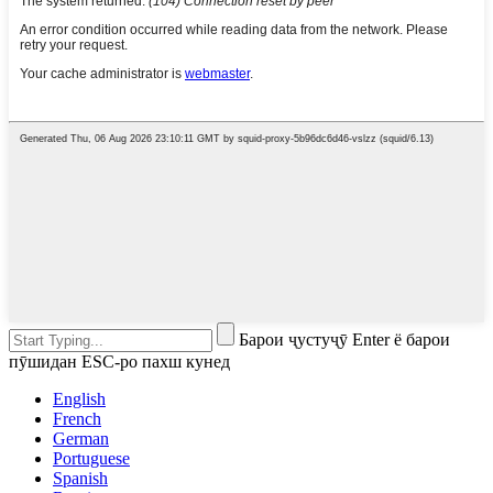
Барои ҷустуҷӯ Enter ё барои
пӯшидан ESC-ро пахш кунед
English
French
German
Portuguese
Spanish