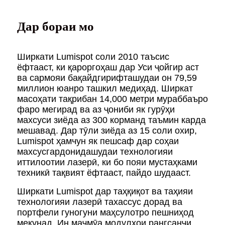
Дар бораи мо
Ширкати Lumispot соли 2010 таъсис
ёфтааст, ки қароргоҳаш дар Уси ҷойгир аст
ва сармояи бақайдгирифташудаи он 79,59
миллион юанро ташкил медиҳад. Ширкат
масоҳати тақрибан 14,000 метри мураббаъро
фаро мегирад ва аз ҷониби як гурӯҳи
махсуси зиёда аз 300 корманд таъмин карда
мешавад. Дар тӯли зиёда аз 15 соли охир,
Lumispot ҳамчун як пешсаф дар соҳаи
махсусгардонидашудаи технологияи
иттилоотии лазерӣ, ки бо пояи мустаҳками
техникӣ тақвият ёфтааст, пайдо шудааст.
Ширкати Lumispot дар таҳқиқот ва таҳияи
технологияи лазерӣ тахассус дорад ва
портфели гуногуни маҳсулотро пешниҳод
мекунад. Ин маҷмӯа модулҳои рангсанҷи