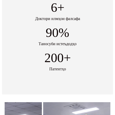
6
+
Доктори илмҳои фалсафа
90
%
Таносуби истеъдодҳо
200
+
Патентҳо