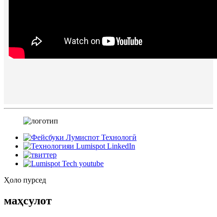
Ҳоло пурсед
маҳсулот