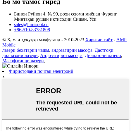
Бо мо тамос гиред
Бинои Руйюн 4, № 99, роҳи сеюми миёнаи Фуронг,
Минтақаи рушди иқтисодии Сишан, Уси
sales@lumispot.cn
+86-510-83781808
© Ҳамаи ҳуқуқҳо маҳфузанд - 2010-2023
Харитаи сайт
-
AMP
Mobile
лазери бехатарии чашм
,
андозагирии масофа
,
Дастгоҳи
диапазони лазерӣ
,
Андозагирии масофа
,
Диапазони лазерӣ
,
Масофасанҷи лазерӣ
,
Фиристодани почтаи электронӣ
x