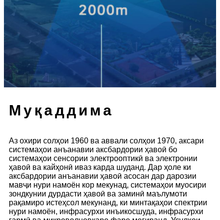
Муқаддима
Аз охири солҳои 1960 ва аввали солҳои 1970, аксари
системаҳои анъанавии аксбардории ҳавоӣ бо
системаҳои сенсории электрооптикӣ ва электронии
ҳавоӣ ва кайҳонӣ иваз карда шуданд. Дар ҳоле ки
аксбардории анъанавии ҳавоӣ асосан дар дарозии
мавҷи нури намоён кор мекунад, системаҳои муосири
зондкунии дурдасти ҳавоӣ ва заминӣ маълумоти
рақамиро истеҳсол мекунанд, ки минтақаҳои спектрии
нури намоён, инфрасурхи инъикосшуда, инфрасурхи