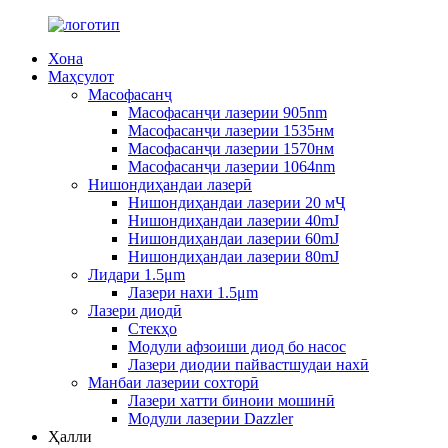
Хона
Маҳсулот
Масофасанҷ
Масофасанҷи лазерии 905nm
Масофасанҷи лазерии 1535нм
Масофасанҷи лазерии 1570нм
Масофасанҷи лазерии 1064nm
Нишондиҳандаи лазерӣ
Нишондиҳандаи лазерии 20 мҶ
Нишондиҳандаи лазерии 40mJ
Нишондиҳандаи лазерии 60mJ
Нишондиҳандаи лазерии 80mJ
Лидари 1.5μm
Лазери нахи 1.5μm
Лазери диодӣ
Стекҳо
Модули афзоиши диод бо насос
Лазери диодии пайвастшудаи нахӣ
Манбаи лазерии сохторӣ
Лазери хатти биноии мошинӣ
Модули лазерии Dazzler
Ҳалли