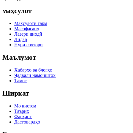
маҳсулот
Маҳсулоти гарм
Масофасанҷ
Лазери диодӣ
Лидар
Нури сохторӣ
Маълумот
Хабарҳо ва блогҳо
Ҷадвали намоишгоҳ
Тамос
Ширкат
Мо кистем
Таърих
Фарҳанг
Дастовардҳо