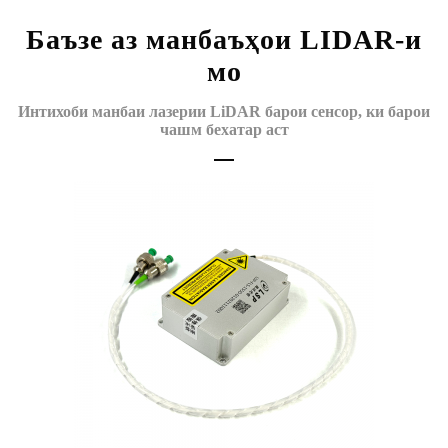
Баъзе аз манбаъҳои LIDAR-и
мо
Интихоби манбаи лазерии LiDAR барои сенсор, ки барои
чашм бехатар аст