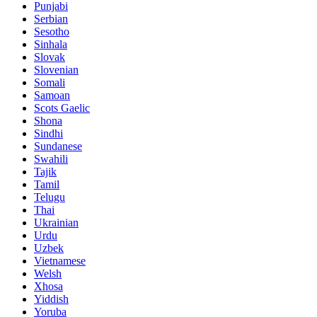
Punjabi
Serbian
Sesotho
Sinhala
Slovak
Slovenian
Somali
Samoan
Scots Gaelic
Shona
Sindhi
Sundanese
Swahili
Tajik
Tamil
Telugu
Thai
Ukrainian
Urdu
Uzbek
Vietnamese
Welsh
Xhosa
Yiddish
Yoruba