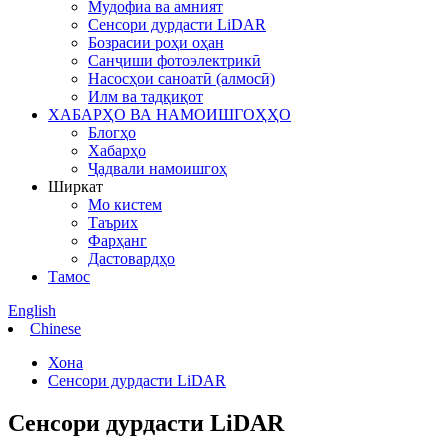
Мудофиа ва амният
Сенсори дурдасти LiDAR
Бозрасии роҳи оҳан
Санҷиши фотоэлектрикӣ
Насосҳои саноатӣ (алмосӣ)
Илм ва тадқиқот
ХАБАРҲО ВА НАМОИШГОҲҲО
Блогҳо
Хабарҳо
Ҷадвали намоишгоҳ
Ширкат
Мо кистем
Таърих
Фарҳанг
Дастовардҳо
Тамос
English
Chinese
Хона
Сенсори дурдасти LiDAR
Сенсори дурдасти LiDAR