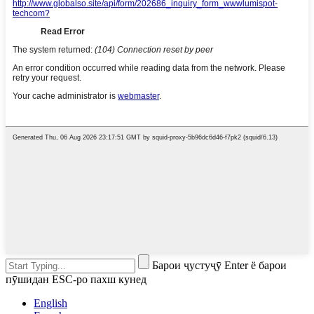
Барои ҷустуҷӯ Enter ё барои
пӯшидан ESC-ро пахш кунед
English