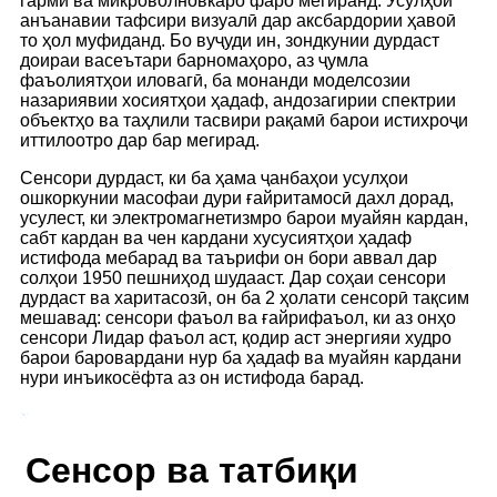
гармӣ ва микроволновкаро фаро мегиранд. Усулҳои
анъанавии тафсири визуалӣ дар аксбардории ҳавоӣ
то ҳол муфиданд. Бо вуҷуди ин, зондкунии дурдаст
доираи васеътари барномаҳоро, аз ҷумла
фаъолиятҳои иловагӣ, ба монанди моделсозии
назариявии хосиятҳои ҳадаф, андозагирии спектрии
объектҳо ва таҳлили тасвири рақамӣ барои истихроҷи
иттилоотро дар бар мегирад.
Сенсори дурдаст, ки ба ҳама ҷанбаҳои усулҳои
ошкоркунии масофаи дури ғайритамосӣ дахл дорад,
усулест, ки электромагнетизмро барои муайян кардан,
сабт кардан ва чен кардани хусусиятҳои ҳадаф
истифода мебарад ва таърифи он бори аввал дар
солҳои 1950 пешниҳод шудааст. Дар соҳаи сенсори
дурдаст ва харитасозӣ, он ба 2 ҳолати сенсорӣ тақсим
мешавад: сенсори фаъол ва ғайрифаъол, ки аз онҳо
сенсори Лидар фаъол аст, қодир аст энергияи худро
барои баровардани нур ба ҳадаф ва муайян кардани
нури инъикосёфта аз он истифода барад.
Сенсор ва татбиқи