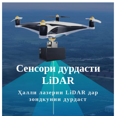
Сенсори дурдасти
LiDAR
Ҳалли лазерии LiDAR дар
зондкунии дурдаст