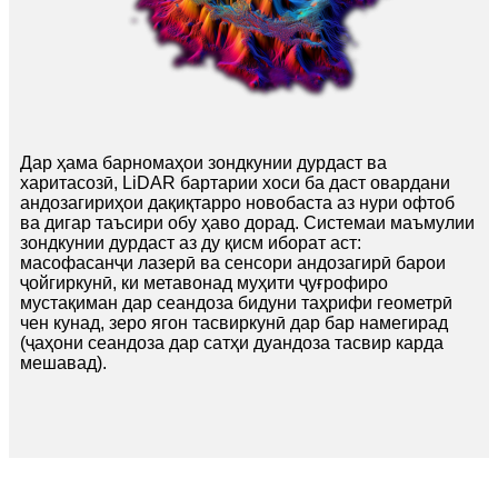
Дар ҳама барномаҳои зондкунии дурдаст ва
харитасозӣ, LiDAR бартарии хоси ба даст овардани
андозагириҳои дақиқтарро новобаста аз нури офтоб
ва дигар таъсири обу ҳаво дорад. Системаи маъмулии
зондкунии дурдаст аз ду қисм иборат аст:
масофасанҷи лазерӣ ва сенсори андозагирӣ барои
ҷойгиркунӣ, ки метавонад муҳити ҷуғрофиро
мустақиман дар сеандоза бидуни таҳрифи геометрӣ
чен кунад, зеро ягон тасвиркунӣ дар бар намегирад
(ҷаҳони сеандоза дар сатҳи дуандоза тасвир карда
мешавад).