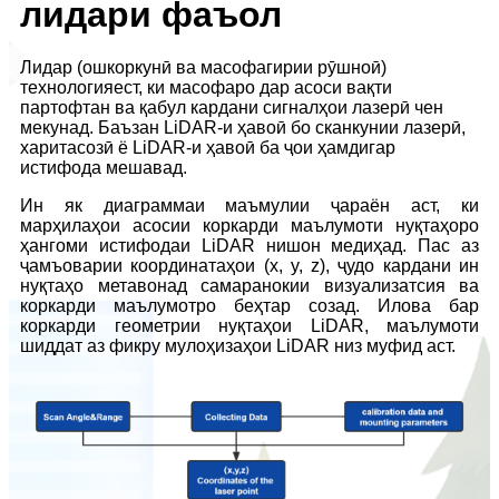
лидари фаъол
Лидар (ошкоркунӣ ва масофагирии рӯшноӣ)
технологияест, ки масофаро дар асоси вақти
партофтан ва қабул кардани сигналҳои лазерӣ чен
мекунад. Баъзан LiDAR-и ҳавоӣ бо сканкунии лазерӣ,
харитасозӣ ё LiDAR-и ҳавоӣ ба ҷои ҳамдигар
истифода мешавад.
Ин як диаграммаи маъмулии ҷараён аст, ки
марҳилаҳои асосии коркарди маълумоти нуқтаҳоро
ҳангоми истифодаи LiDAR нишон медиҳад. Пас аз
ҷамъоварии координатаҳои (x, y, z), ҷудо кардани ин
нуқтаҳо метавонад самаранокии визуализатсия ва
коркарди маълумотро беҳтар созад. Илова бар
коркарди геометрии нуқтаҳои LiDAR, маълумоти
шиддат аз фикру мулоҳизаҳои LiDAR низ муфид аст.